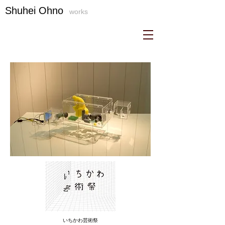
S
​huhei Ohno
works
​いちかわ芸術祭